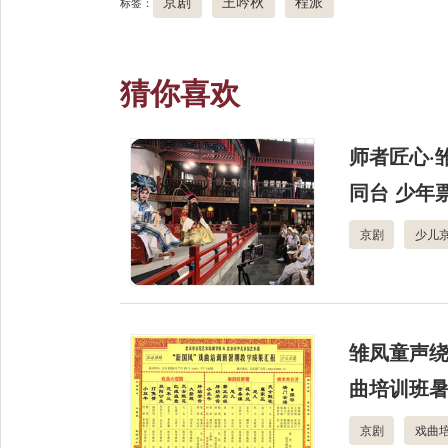
京剧
王吟秋
程派
标签：
猜你喜欢
师者匠心·
同台 少年
京剧
少儿
雏凤童声绕
曲培训班
京剧
戏曲