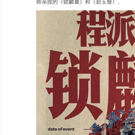
师亲授的《锁麟囊》和《碧玉簪》。