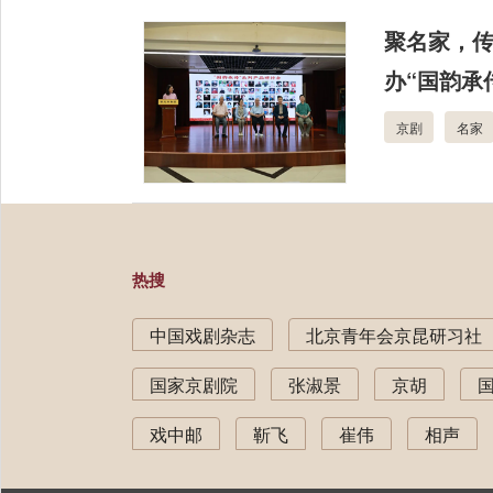
聚名家，
办“国韵承
京剧
名家
热搜
中国戏剧杂志
北京青年会京昆研习社
国家京剧院
张淑景
京胡
戏中邮
靳飞
崔伟
相声