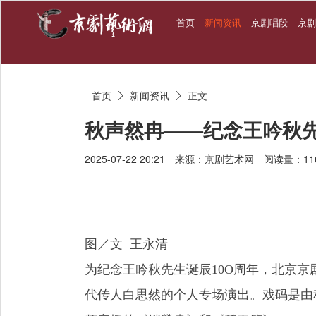
首页
新闻资讯
京剧唱段
京
首页
新闻资讯
正文


秋声然冉——纪念王吟秋先
2025-07-22 20:21
来源：京剧艺术网
阅读量：11
图／文 王永清
为纪念王吟秋先生诞辰10O周年，北京京剧
代传人白思然的个人专场演出。戏码是由