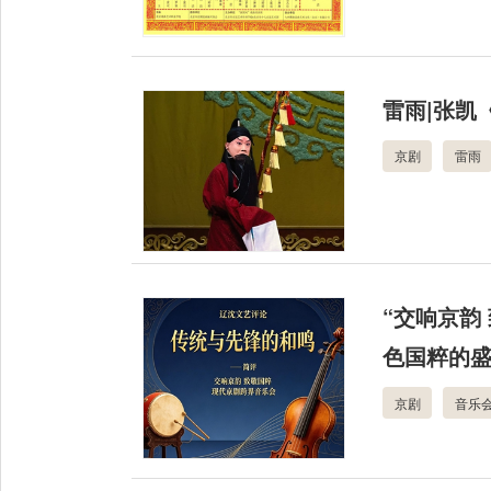
雷雨|张凯
京剧
雷雨
“交响京韵
色国粹的
京剧
音乐