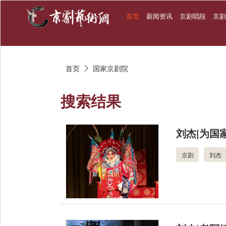
首页
新闻资讯
京剧唱段
京
首页
国家京剧院

搜索结果
刘杰|为国
京剧
刘杰