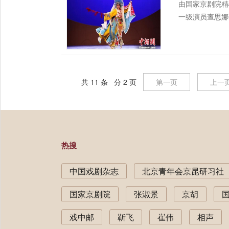
由国家京剧院精
一级演员查思娜
共 11 条 分 2 页
第一页
上一
热搜
中国戏剧杂志
北京青年会京昆研习社
国家京剧院
张淑景
京胡
戏中邮
靳飞
崔伟
相声