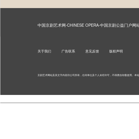
中国京剧艺术网-CHINESE OPERA-中国京剧公益门户
关于我们
广告联系
意见反馈
版权声明
京剧艺术网站及其文字内容归公司所有，任何单位及个人未经许可，不得擅自转载使用。
本