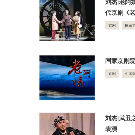
刘杰|老阿
代京剧《
京剧
国家
国家京剧
京剧
中国
刘杰|武丑
表演