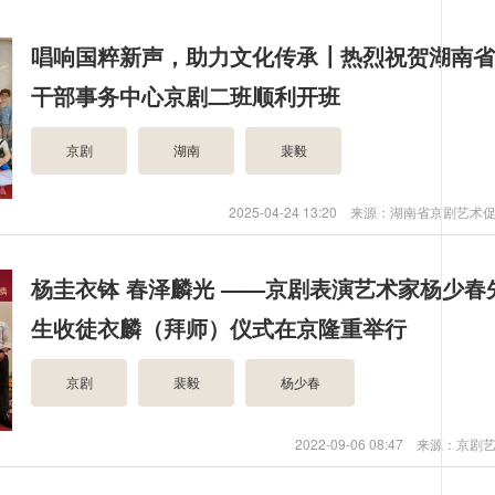
唱响国粹新声，助力文化传承┃热烈祝贺湖南
干部事务中心京剧二班顺利开班
京剧
湖南
裴毅
2025-04-24 13:20 来源：湖南省京剧艺术
杨圭衣钵 春泽麟光 ——京剧表演艺术家杨少春
生收徒衣麟（拜师）仪式在京隆重举行
京剧
裴毅
杨少春
2022-09-06 08:47 来源：京