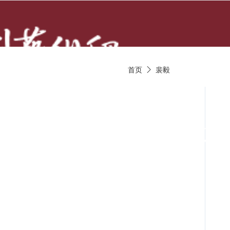
首页
裴毅

京剧唱段
京剧视频
京剧