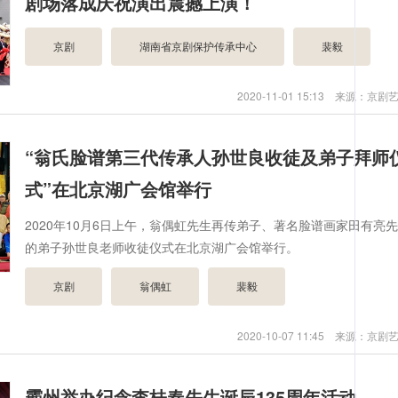
剧场落成庆祝演出震撼上演！
京剧
湖南省京剧保护传承中心
裴毅
2020-11-01 15:13 来源：京
“翁氏脸谱第三代传承人孙世良收徒及弟子拜师
式”在北京湖广会馆举行
2020年10月6日上午，翁偶虹先生再传弟子、著名脸谱画家田有亮
的弟子孙世良老师收徒仪式在北京湖广会馆举行。
京剧
翁偶虹
裴毅
2020-10-07 11:45 来源：京
霸州举办纪念李桂春先生诞辰135周年活动