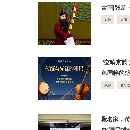
雷雨|张凯
京剧
雷雨
“交响京韵
色国粹的
京剧
音乐
聚名家，
办“国韵承