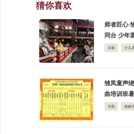
猜你喜欢
师者匠心·
同台 少年
京剧
少儿
雏凤童声绕
曲培训班
京剧
戏曲