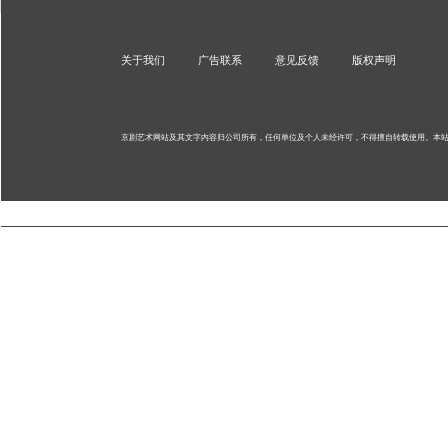
关于我们
广告联系
意见反馈
版权声明
京剧艺术网站及其文字内容归公司所有，任何单位及个人未经许可，不得擅自转载使用。
本