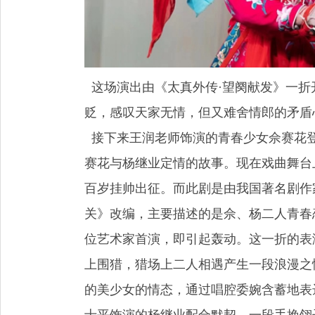
这场演出由《太真外传·望阕献发》一折
贬，感叹天家无情，但又难舍情郎的矛盾
接下来王润老师饰演的青春少女佘赛花
赛花与杨继业定情的故事。现在戏曲舞台
百岁挂帅出征。而此剧是由我国著名剧作家
关》改编，主要描述的是佘、杨二人青春
位艺术家首演，即引起轰动。这一折的表
上围猎，猎场上二人相遇产生一段浪漫之
的美少女的情态，通过唱腔委婉含蓄地表