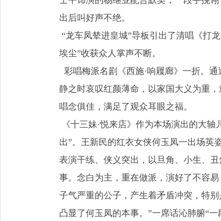
士平饰演的杨继业配合默契，一段手挽翎
出后叫好声不绝。
“龙车凤辇进皇城”导板引出了清唱《打
埃尘”收获众人掌声不断。
彩唱梅派名剧《西施·响屧廊》一折。通
静之时哀叹红颜薄命，以家国大义为重，
唱念俱佳，满足了观众耳眼之福。
《十三妹·悦来店》作为本场演出的大轴
出”。王新民的红衣女侠何玉凤一出场英
表演干练、侠义突出，以旦角、小生、丑
事。念白为主，重在做派，演好了不容易
子气严重的公子，产生着矛盾冲突，特别
凸显了何玉凤的本事。”一席话沁肺腑“