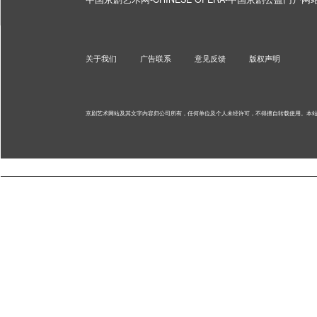
关于我们
广告联系
意见反馈
版权声明
京剧艺术网站及其文字内容归公司所有，任何单位及个人未经许可，不得擅自转载使用。
本