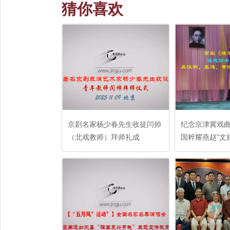
猜你喜欢
京剧名家杨少春先生收徒闫帅
纪念京津冀戏曲
（北戏教师）拜师礼成
国粹耀燕赵”文
动暨纪念奚啸伯
周年演唱会