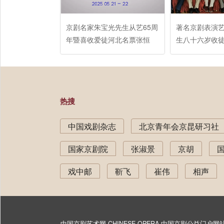
京剧名家朱宝光先生从艺65周
著名京剧表演
年暨喜收爱徒河北名票张恒
生八十六岁收
义、王好强、
热搜
中国戏剧杂志
北京青年会京昆研习社
国家京剧院
张淑景
京胡
戏中邮
靳飞
崔伟
相声
中国京剧艺术网-CHINESE OPERA-中国京剧公益门户