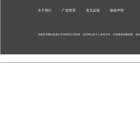
关于我们
广告联系
意见反馈
版权声明
京剧艺术网站及其文字内容归公司所有，任何单位及个人未经许可，不得擅自转载使用。
本