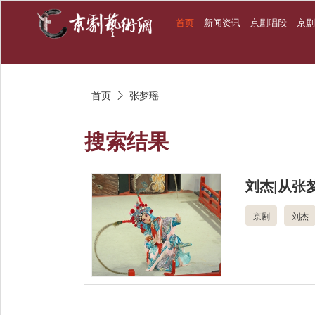
首页
新闻资讯
京剧唱段
京
首页
张梦瑶

搜索结果
刘杰|从张
京剧
刘杰