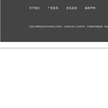
关于我们
广告联系
意见反馈
版权声明
京剧艺术网站及其文字内容归公司所有，任何单位及个人未经许可，不得擅自转载使用。
本