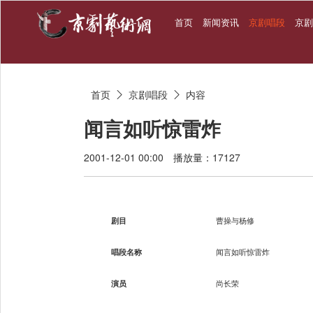
首页
新闻资讯
京剧唱段
京
首页
京剧唱段
内容


闻言如听惊雷炸
2001-12-01 00:00
播放量：17127
剧目
曹操与杨修
唱段名称
闻言如听惊雷炸
演员
尚长荣