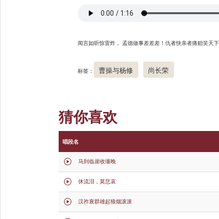
闻言如听惊雷炸， 孟德做事差差差！仇者快亲者痛贻笑天
曹操与杨修
尚长荣
标签：
猜你喜欢
唱段名
马到临崖收缰晚

休流泪，莫悲哀

汉祚衰群雄起狼烟滚滚
