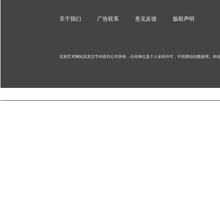
关于我们
广告联系
意见反馈
版权声明
京剧艺术网站及其文字内容归公司所有，任何单位及个人未经许可，不得擅自转载使用。
本