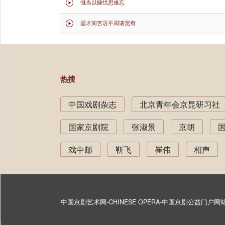
慨当以慷忧思难忘

适才间言语不周请宽宥

热搜
中国戏剧杂志
北京青年会京昆研习社
国家京剧院
张淑景
京胡
戏中邮
靳飞
崔伟
相声
中国京剧艺术网-CHINESE OPERA-中国京剧公益门户