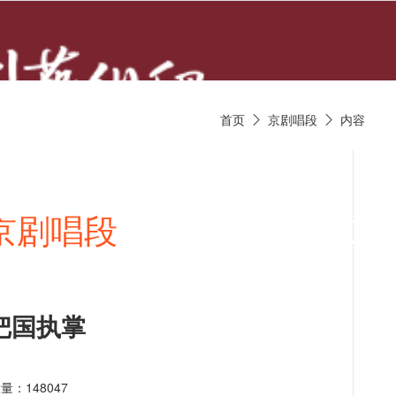
首页
京剧唱段
内容


京剧唱段
京剧视频
京剧
把国执掌
量：148047