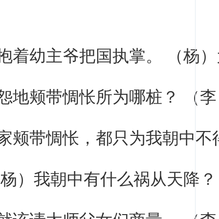
抱着幼主爷把国执掌。 （杨）
怨地颊带惆怅所为哪桩？ （李
家颊带惆怅，都只为我朝中不
（杨）我朝中有什么祸从天降？
就该请太师父女们商量。 （李