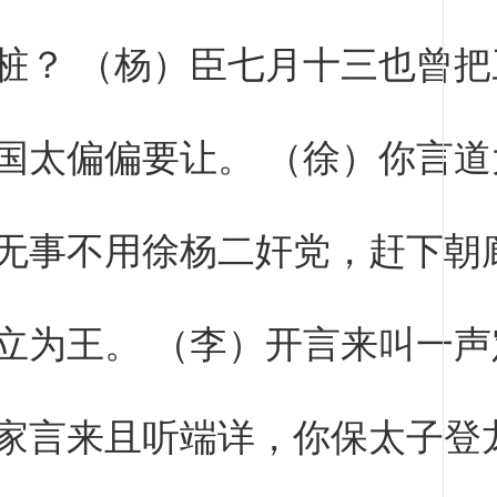
桩？ （杨）臣七月十三也曾把
国太偏偏要让。 （徐）你言道
无事不用徐杨二奸党，赶下朝
立为王。 （李）开言来叫一声
家言来且听端详，你保太子登