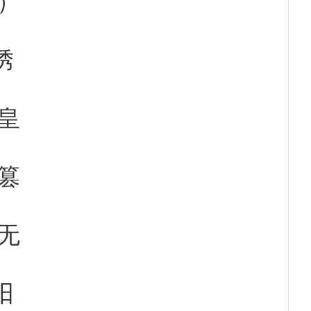
绣
皇
篡
无
阳