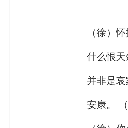
（徐）怀
什么恨天
并非是哀
安康。 
（徐）你