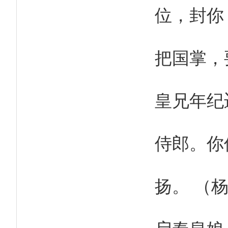
位，封你
把国掌，
皇兄年纪
侍郎。你
扬。 （
启奏皇娘