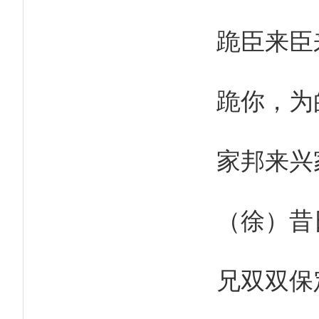
跪臣来臣
跪你，为
家邦来兴
（徐）昔
兄双双保