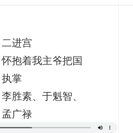
二进宫
怀抱着我主爷把国
执掌
李胜素、于魁智、
孟广禄