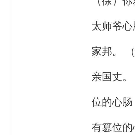
太师爷心
家邦。 
亲国丈。
位的心肠
有篡位的