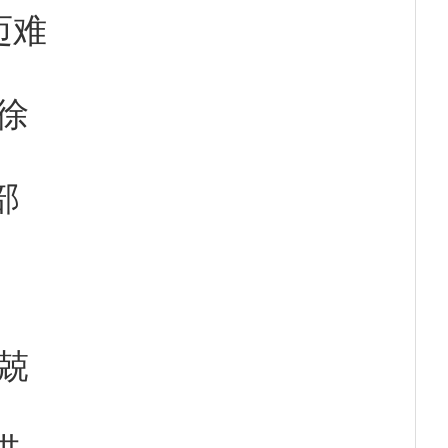
迈难
徐
部
兢
进