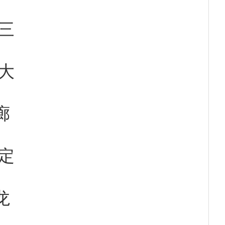
三
大
廊
定
龙