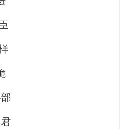
臣
样
跪
兵部
）君