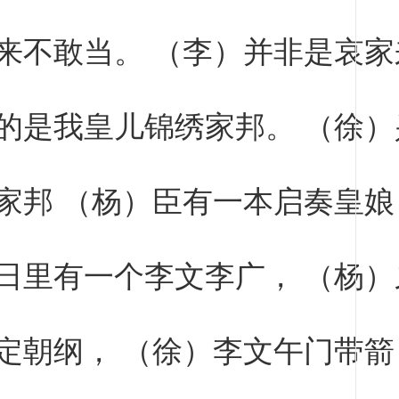
来不敢当。 （李）并非是哀家
的是我皇儿锦绣家邦。 （徐）
家邦 （杨）臣有一本启奏皇娘
日里有一个李文李广， （杨）
定朝纲， （徐）李文午门带箭