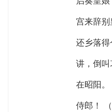
宫来辞别
还乡落得
讲，倒叫
在昭阳。
侍郎！ 