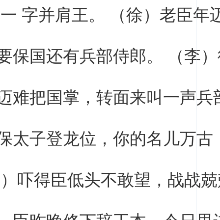
 一 字并肩王。 （徐）老臣年
要保国还有兵部侍郎。 （李）
迈难把国掌，转面来叫一声兵
保太子登龙位，你的名儿万古
杨）吓得臣低头不敢望，战战兢
，臣昨晚修下辞王本，今日里