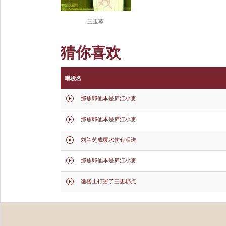
王玉蓉
猜你喜欢
唱段名
那焦郎他本是庐江小吏

那焦郎他本是庐江小吏

刘兰芝成覆水伤心泪迸

那焦郎他本是庐江小吏

谯楼上打罢了三更梆点
