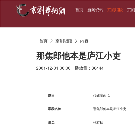
首页
新闻资讯
京剧唱段
京
首页
京剧唱段
内容


那焦郎他本是庐江小吏
2001-12-01 00:00
播放量：36444
剧目
孔雀东南飞
唱段名称
那焦郎他本是庐江小吏
演员
张君秋