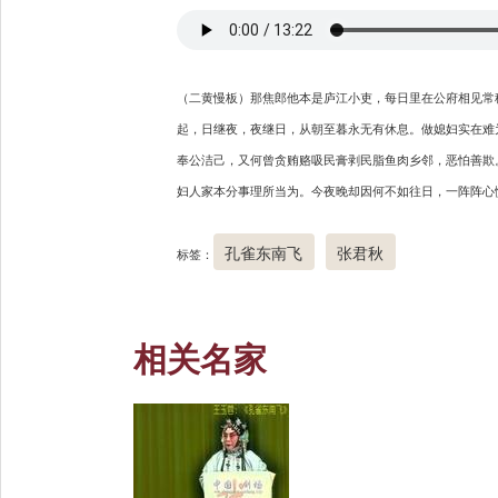
（二黄慢板）那焦郎他本是庐江小吏，每日里在公府相见常
起，日继夜，夜继日，从朝至暮永无有休息。做媳妇实在难
奉公洁己，又何曾贪贿赂吸民膏剥民脂鱼肉乡邻，恶怕善欺
妇人家本分事理所当为。今夜晚却因何不如往日，一阵阵心
孔雀东南飞
张君秋
标签：
相关名家