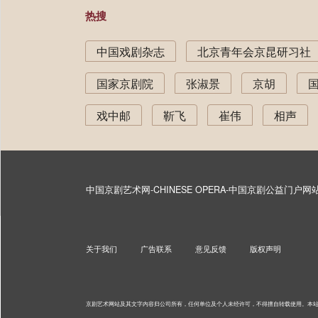
热搜
中国戏剧杂志
北京青年会京昆研习社
国家京剧院
张淑景
京胡
戏中邮
靳飞
崔伟
相声
中国京剧艺术网-CHINESE OPERA-中国京剧公益门户
关于我们
广告联系
意见反馈
版权声明
京剧艺术网站及其文字内容归公司所有，任何单位及个人未经许可，不得擅自转载使用。
本