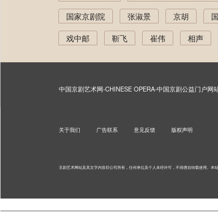
国家京剧院
张淑景
京胡
戏中邮
靳飞
崔伟
相声
中国京剧艺术网-CHINESE OPERA-中国京剧公益门户
关于我们
广告联系
意见反馈
版权声明
京剧艺术网站及其文字内容归公司所有，任何单位及个人未经许可，不得擅自转载使用。
本