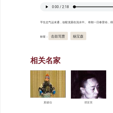
平生志气运未通，似蛟龙困在浅水中。 有朝一日春雷动，
击鼓骂曹
杨宝森
标签：
相关名家
奚啸伯
谭富英