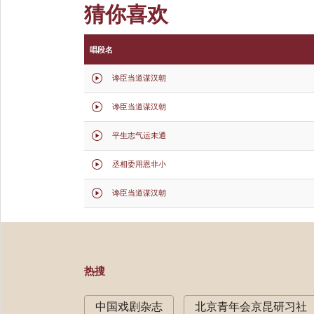
猜你喜欢
唱段名
谗臣当道谋汉朝

谗臣当道谋汉朝

平生志气运未通

丞相委用恩非小

谗臣当道谋汉朝

热搜
中国戏剧杂志
北京青年会京昆研习社