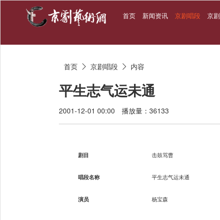
首页
新闻资讯
京剧唱段
京
首页
京剧唱段
内容


平生志气运未通
2001-12-01 00:00
播放量：36133
剧目
击鼓骂曹
唱段名称
平生志气运未通
演员
杨宝森