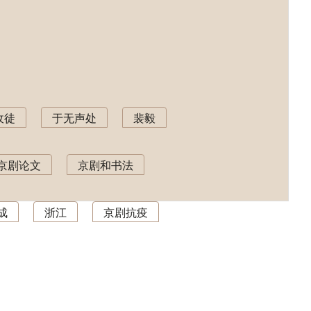
收徒
于无声处
裴毅
京剧论文
京剧和书法
成
浙江
京剧抗疫