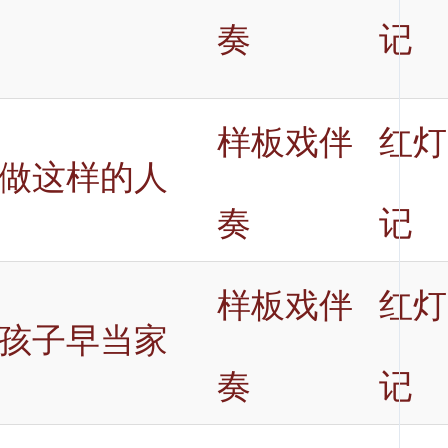
奏
记
样板戏伴
红灯
做这样的人
奏
记
样板戏伴
红灯
孩子早当家
奏
记