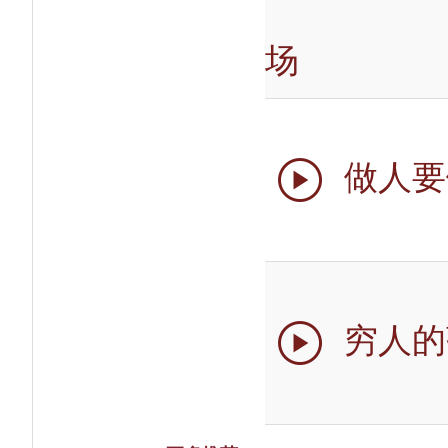
场
做人要

穷人的
