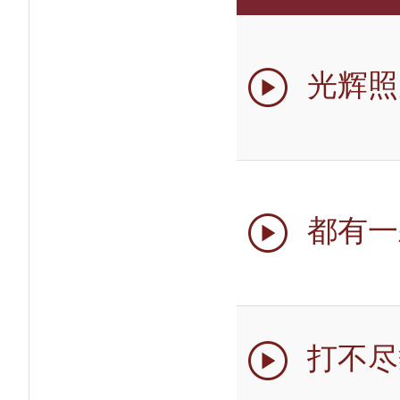
光辉照

都有一

打不尽
