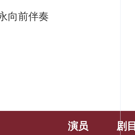
永向前伴奏
演员
剧