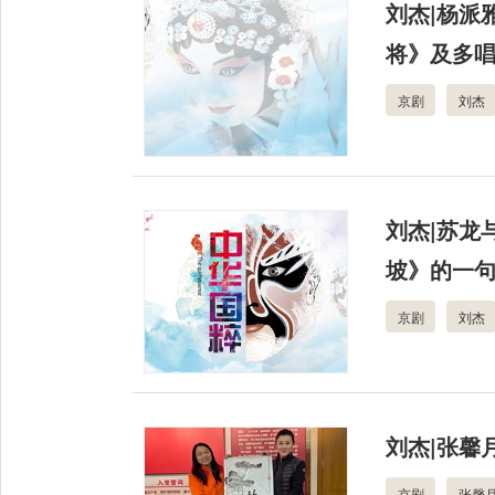
刘杰|杨派
将》及多
京剧
刘杰
刘杰|苏龙
坡》的一
京剧
刘杰
刘杰|张馨
京剧
张馨