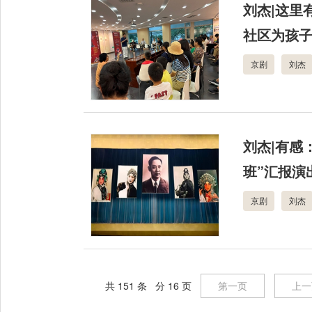
刘杰|这里
社区为孩
京剧
刘杰
刘杰|有感
班”汇报演
京剧
刘杰
共 151 条 分 16 页
第一页
上一