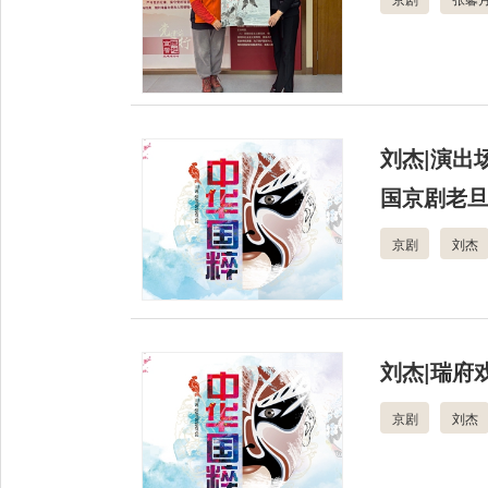
刘杰|演出
国京剧老
京剧
刘杰
刘杰|瑞府
京剧
刘杰