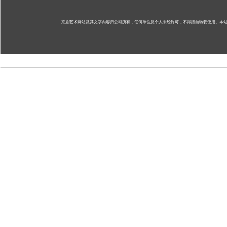
京剧艺术网站及其文字内容归公司所有，任何单位及个人未经许可，不得擅自转载使用。
本