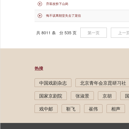
乔装改扮下山岗

悔不该离朝堂失去了宠信

共 8011 条 分 535 页
第一页
上一
热搜
中国戏剧杂志
北京青年会京昆研习社
国家京剧院
张淑景
京胡
戏中邮
靳飞
崔伟
相声