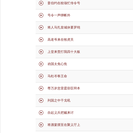
姜伯约在校场忙传令号

号令一声绑帐外

将人马扎皇城休要罗唣

高老爷来在牧虎关

上堂来责打我四十大板

劝国太免心焦

马杜岑奉王命

尊万岁息雷霆容臣辩本

列国之中干戈吼

自起义兵把贼来讨

将酒宴摆至在聚义厅上
