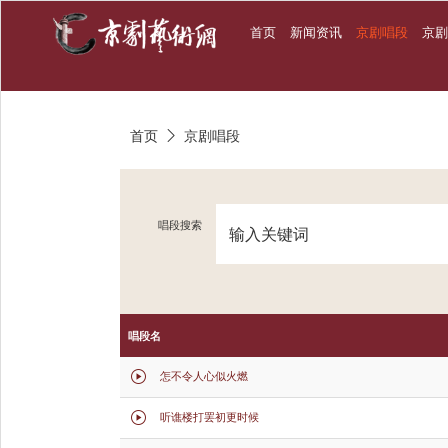
首页
新闻资讯
京剧唱段
京
首页
京剧唱段

唱段搜索
唱段名
怎不令人心似火燃

听谯楼打罢初更时候
