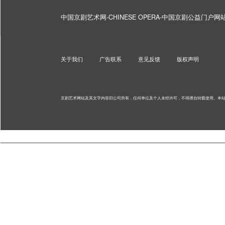
中国京剧艺术网-CHINESE OPERA-中国京剧公益门户
关于我们
广告联系
意见反馈
版权声明
京剧艺术网站及其文字内容归公司所有，任何单位及个人未经许可，不得擅自转载使用。
本